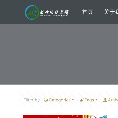
首页
关于
Filter by
Categories
Tags
Auth