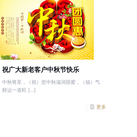
祝广大新老客户中秋节快乐
中秋将至，（祝）您中秋滋润甜蜜，（福）气
财运一道旺 […]
更多