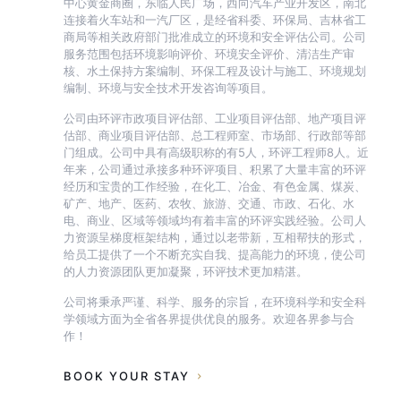
中心黄金商圈，东临人民广场，西向汽车产业开发区，南北
连接着火车站和一汽厂区，是经省科委、环保局、吉林省工
商局等相关政府部门批准成立的环境和安全评估公司。公司
服务范围包括环境影响评价、环境安全评价、清洁生产审
核、水土保持方案编制、环保工程及设计与施工、环境规划
编制、环境与安全技术开发咨询等项目。
公司由环评市政项目评估部、工业项目评估部、地产项目评
估部、商业项目评估部、总工程师室、市场部、行政部等部
门组成。公司中具有高级职称的有5人，环评工程师8人。近
年来，公司通过承接多种环评项目、积累了大量丰富的环评
经历和宝贵的工作经验，在化工、冶金、有色金属、煤炭、
矿产、地产、医药、农牧、旅游、交通、市政、石化、水
电、商业、区域等领域均有着丰富的环评实践经验。公司人
力资源呈梯度框架结构，通过以老带新，互相帮扶的形式，
给员工提供了一个不断充实自我、提高能力的环境，使公司
的人力资源团队更加凝聚，环评技术更加精湛。
公司将秉承严谨、科学、服务的宗旨，在环境科学和安全科
学领域方面为全省各界提供优良的服务。欢迎各界参与合
作！
BOOK YOUR STAY