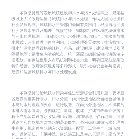
条例坚持统筹发展城镇建设和排水与污水处理事业，规定县
级以上人民政府应当将城镇排水与污水处理工作纳入国民经济和
社会发展规划。城镇排水主管部门会同有关部门，根据当地经济
社会发展水平以及地理、气候特征，编制本行政区域的城镇排水
与污水处理规划，明确排水与污水处理目标与标准，排水量与排
水模式，污水处理与再生利用、污泥处理处置要求，排涝措施，
排水与污水处理设施的规模、布局、建设时序，建设用地以及保
障措施等；易发生内涝的城市、镇，还应当编制城镇内涝防治专
项规划。条例注重引入市场机制和社会力量，明确国家鼓励采取
特许经营、政府购买服务等多种形式，吸引社会资金参与投资、
建设和运营城镇排水与污水处理设施。
条例坚持防治城镇水污染与促进资源综合利用并重，要求新
区建设应当实行雨水、污水分流，雨污合流地区应当结合城镇排
水与污水处理规划要求，进行改造。在雨污分流地区，不得将污
水排入雨水管网。条例规定，新建、改建、扩建市政基础设施工
程应当配套建设雨水收集利用设施，增加绿地、砂石地面、可渗
透路面和自然地面对雨水的滞渗能力。条例鼓励城镇污水处理再
生利用，规定再生水纳入水资源统一配置，工业生产、城市绿
化、道路清扫、车辆冲洗、建筑施工以及生态景观等，应当优先