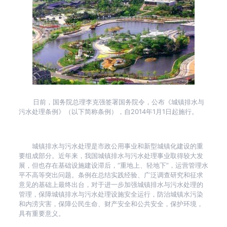
日前，国务院总理李克强签署国务院令，公布《城镇排水与
污水处理条例》（以下简称条例），自2014年1月1日起施行。
城镇排水与污水处理是市政公用事业和新型城镇化建设的重
要组成部分。近年来，我国城镇排水与污水处理事业取得较大发
展，但也存在基础设施建设滞后，”重地上、轻地下”，运营管理水
平不高等突出问题。条例在总结实践经验、广泛调查研究和征求
意见的基础上最终出台，对于进一步加强城镇排水与污水处理的
管理，保障城镇排水与污水处理设施安全运行，防治城镇水污染
和内涝灾害，保障公民生命、财产安全和公共安全，保护环境，
具有重要意义。